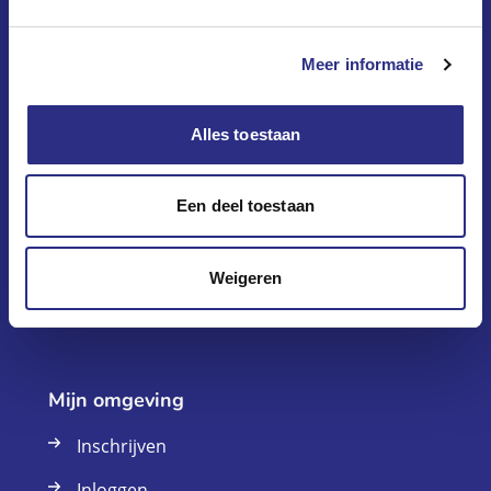
Op dewoningzoeker.nl vindt u het woningaanbod van 8
woningcorporaties
in 10 gemeenten in West-Overijssel.
Meer informatie
Alles toestaan
Klantenservice
Vraag en antwoord
Een deel toestaan
Onlangs verhuurd
Weigeren
Contact
Mijn omgeving
Inschrijven
Inloggen