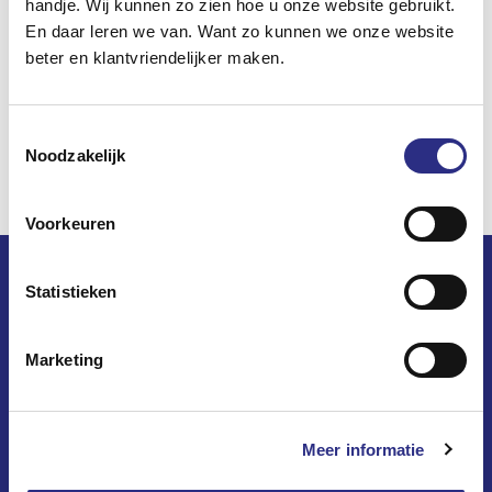
handje. Wij kunnen zo zien hoe u onze website gebruikt.
En daar leren we van. Want zo kunnen we onze website
beter en klantvriendelijker maken.
Toestemmingsselectie
Noodzakelijk
Voorkeuren
Statistieken
Marketing
Op dewoningzoeker.nl vindt u het woningaanbod van 8
woningcorporaties
in 10 gemeenten in West-Overijssel.
Meer informatie