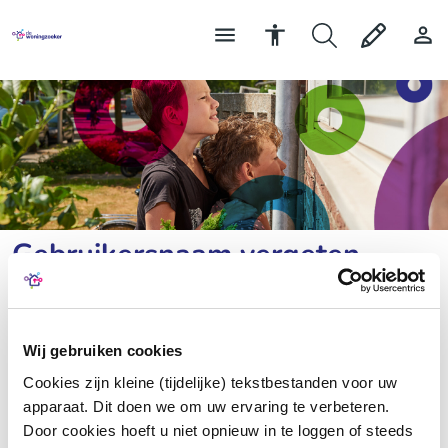
Gebruikersnaam vergeten
Vul hieronder het e-mailadres in, dat u ook bij uw
Wij gebruiken cookies
inschrijving heeft ingevuld. Klik daarna op ‘Versturen’.
Cookies zijn kleine (tijdelijke) tekstbestanden voor uw
U ontvangt zo snel mogelijk een e-mail met uw
apparaat. Dit doen we om uw ervaring te verbeteren.
gebruikersnaam.
Door cookies hoeft u niet opnieuw in te loggen of steeds