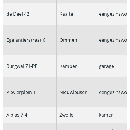
de Deel 42
Raalte
eengezinswon
Egelantierstraat 6
Ommen
eengezinswon
Burgwal 71-PP
Kampen
garage
Plevierplein 11
Nieuwleusen
eengezinswon
Alblas 7-4
Zwolle
kamer