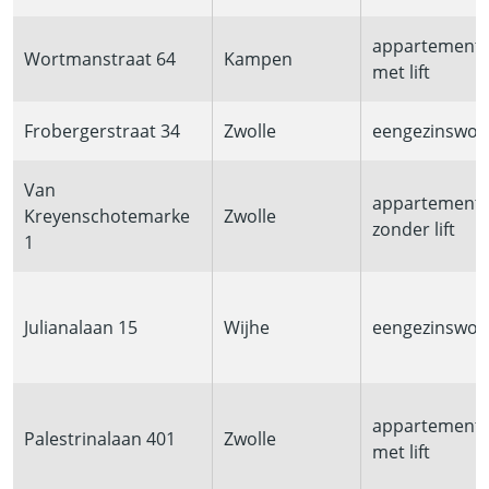
appartement
Wortmanstraat 64
Kampen
met lift
Frobergerstraat 34
Zwolle
eengezinswon
Van
appartement
Kreyenschotemarke
Zwolle
zonder lift
1
Julianalaan 15
Wijhe
eengezinswon
appartement
Palestrinalaan 401
Zwolle
met lift