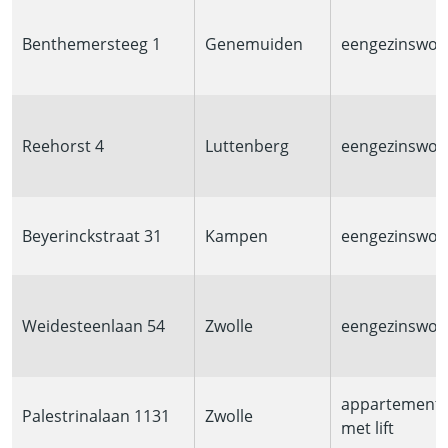
Benthemersteeg 1
Genemuiden
eengezinswon
Reehorst 4
Luttenberg
eengezinswon
Beyerinckstraat 31
Kampen
eengezinswon
Weidesteenlaan 54
Zwolle
eengezinswon
appartement
Palestrinalaan 1131
Zwolle
met lift