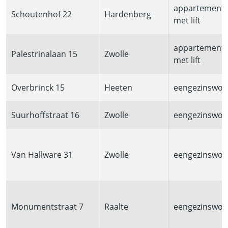
appartement
Schoutenhof 22
Hardenberg
met lift
appartement
Palestrinalaan 15
Zwolle
met lift
Overbrinck 15
Heeten
eengezinswon
Suurhoffstraat 16
Zwolle
eengezinswon
Van Hallware 31
Zwolle
eengezinswon
Monumentstraat 7
Raalte
eengezinswon