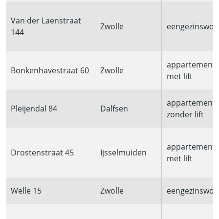
Van der Laenstraat
Zwolle
eengezinswon
144
appartement
Bonkenhavestraat 60
Zwolle
met lift
appartement
Pleijendal 84
Dalfsen
zonder lift
appartement
Drostenstraat 45
Ijsselmuiden
met lift
Welle 15
Zwolle
eengezinswon