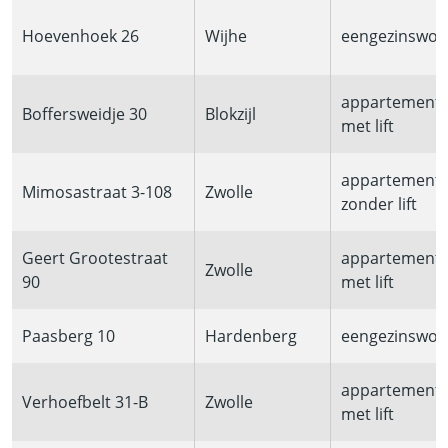
Hoevenhoek 26
Wijhe
eengezinswon
appartement
Boffersweidje 30
Blokzijl
met lift
appartement
Mimosastraat 3-108
Zwolle
zonder lift
Geert Grootestraat
appartement
Zwolle
90
met lift
Paasberg 10
Hardenberg
eengezinswon
appartement
Verhoefbelt 31-B
Zwolle
met lift