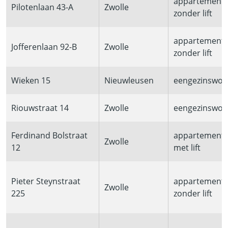
appartement
Pilotenlaan 43-A
Zwolle
zonder lift
appartement
Jofferenlaan 92-B
Zwolle
zonder lift
Wieken 15
Nieuwleusen
eengezinswon
Riouwstraat 14
Zwolle
eengezinswon
Ferdinand Bolstraat
appartement
Zwolle
12
met lift
Pieter Steynstraat
appartement
Zwolle
225
zonder lift