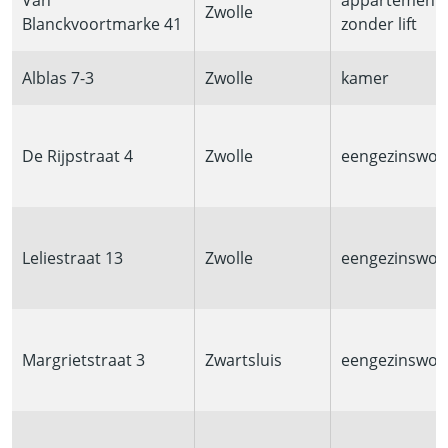
Van
appartement
Zwolle
Blanckvoortmarke 41
zonder lift
Alblas 7-3
Zwolle
kamer
De Rijpstraat 4
Zwolle
eengezinswon
Leliestraat 13
Zwolle
eengezinswon
Margrietstraat 3
Zwartsluis
eengezinswon