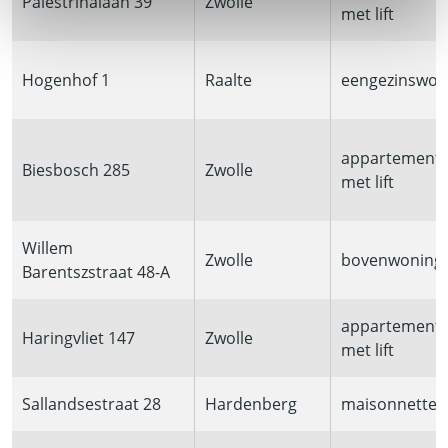
Palestrinalaan 39
Zwolle
met lift
Hogenhof 1
Raalte
eengezinswon
appartement
Biesbosch 285
Zwolle
met lift
Willem
Zwolle
bovenwoning
Barentszstraat 48-A
appartement
Haringvliet 147
Zwolle
met lift
Sallandsestraat 28
Hardenberg
maisonnette