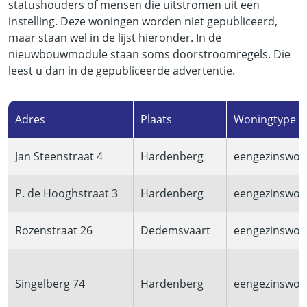
statushouders of mensen die uitstromen uit een
instelling. Deze woningen worden niet gepubliceerd,
maar staan wel in de lijst hieronder. In de
nieuwbouwmodule staan soms doorstroomregels. Die
leest u dan in de gepubliceerde advertentie.
Adres
Plaats
Woningtype
Jan Steenstraat 4
Hardenberg
eengezinswon
P. de Hooghstraat 3
Hardenberg
eengezinswon
Rozenstraat 26
Dedemsvaart
eengezinswon
Singelberg 74
Hardenberg
eengezinswon