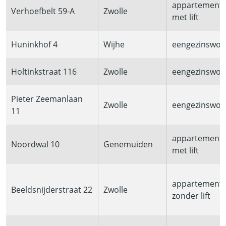
appartement
Verhoefbelt 59-A
Zwolle
met lift
Huninkhof 4
Wijhe
eengezinswon
Holtinkstraat 116
Zwolle
eengezinswon
Pieter Zeemanlaan
Zwolle
eengezinswon
11
appartement
Noordwal 10
Genemuiden
met lift
appartement
Beeldsnijderstraat 22
Zwolle
zonder lift