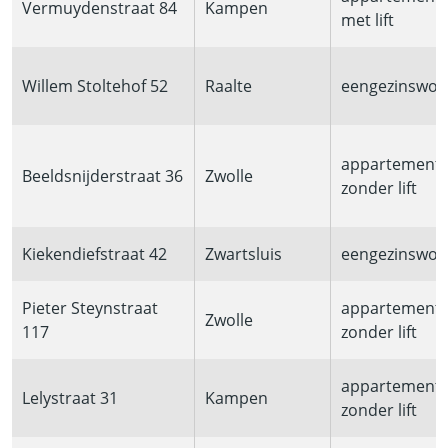
Vermuydenstraat 84
Kampen
met lift
Willem Stoltehof 52
Raalte
eengezinswon
appartement
Beeldsnijderstraat 36
Zwolle
zonder lift
Kiekendiefstraat 42
Zwartsluis
eengezinswon
Pieter Steynstraat
appartement
Zwolle
117
zonder lift
appartement
Lelystraat 31
Kampen
zonder lift