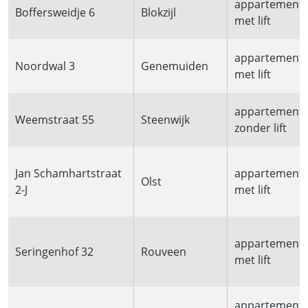
appartement
Boffersweidje 6
Blokzijl
met lift
appartement
Noordwal 3
Genemuiden
met lift
appartement
Weemstraat 55
Steenwijk
zonder lift
Jan Schamhartstraat
appartement
Olst
2-J
met lift
appartement
Seringenhof 32
Rouveen
met lift
appartement