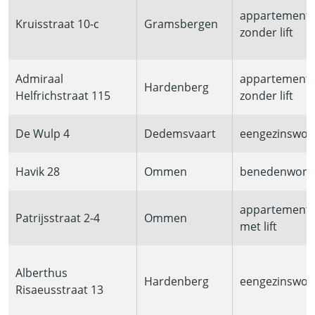
appartement
Kruisstraat 10-c
Gramsbergen
zonder lift
Admiraal
appartement
Hardenberg
Helfrichstraat 115
zonder lift
De Wulp 4
Dedemsvaart
eengezinswon
Havik 28
Ommen
benedenwoni
appartement
Patrijsstraat 2-4
Ommen
met lift
Alberthus
Hardenberg
eengezinswon
Risaeusstraat 13