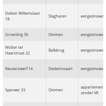
Dokter Willemslaan
Slagharen
eengezinswon
18
Groenling 35
Ommen
eengezinswon
Wolter ter
Balkbrug
eengezinswon
Haarstraat 22
Reuverswerf 14
Dedemsvaart
eengezinswon
appartement
Sperwer 33
Ommen
zonder lift