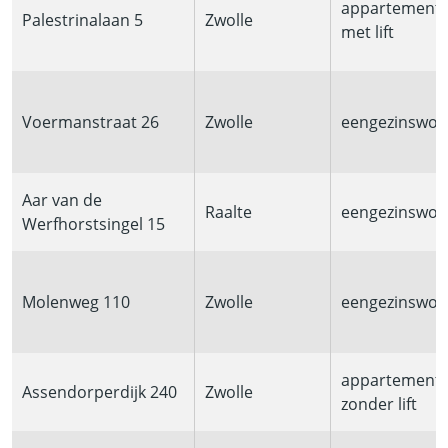
appartement
Palestrinalaan 5
Zwolle
met lift
Voermanstraat 26
Zwolle
eengezinswon
Aar van de
Raalte
eengezinswon
Werfhorstsingel 15
Molenweg 110
Zwolle
eengezinswon
appartement
Assendorperdijk 240
Zwolle
zonder lift