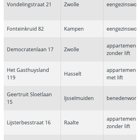
Vondelingstraat 21
Zwolle
eengezinswon
Fonteinkruid 82
Kampen
eengezinswon
appartement
Democratenlaan 17
Zwolle
zonder lift
Het Gasthuysland
appartement
Hasselt
119
met lift
Geertruit Sloetlaan
Ijsselmuiden
benedenwoni
15
appartement
Lijsterbesstraat 16
Raalte
zonder lift