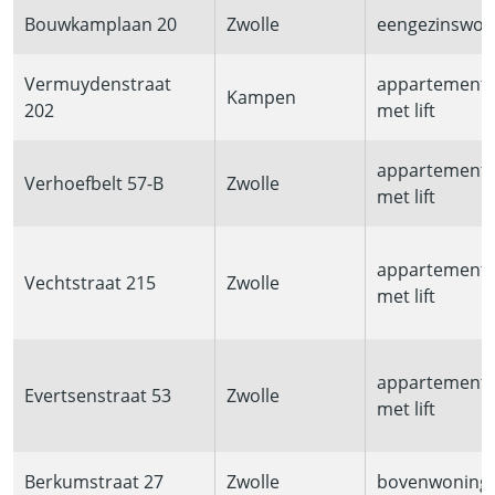
Bouwkamplaan 20
Zwolle
eengezinswon
Vermuydenstraat
appartement
Kampen
202
met lift
appartement
Verhoefbelt 57-B
Zwolle
met lift
appartement
Vechtstraat 215
Zwolle
met lift
appartement
Evertsenstraat 53
Zwolle
met lift
Berkumstraat 27
Zwolle
bovenwoning