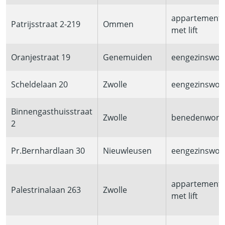
appartement
Patrijsstraat 2-219
Ommen
met lift
Oranjestraat 19
Genemuiden
eengezinswon
Scheldelaan 20
Zwolle
eengezinswon
Binnengasthuisstraat
Zwolle
benedenwoni
2
Pr.Bernhardlaan 30
Nieuwleusen
eengezinswon
appartement
Palestrinalaan 263
Zwolle
met lift