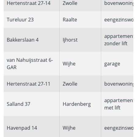
Hertenstraat 27-14
Zwolle
bovenwoning
Tureluur 23
Raalte
eengezinswon
appartement
Bakkerslaan 4
Ijhorst
zonder lift
van Nahuijsstraat 6-
Wijhe
garage
GAR
Hertenstraat 27-11
Zwolle
bovenwoning
appartement
Salland 37
Hardenberg
met lift
Havenpad 14
Wijhe
eengezinswon