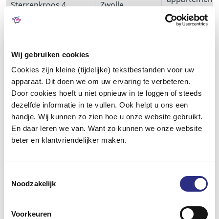
Sterrenkroos 4
Zwolle
met lift
appartement
Beneluxweg 65
Kampen
met lift
Wij gebruiken cookies
Cookies zijn kleine (tijdelijke) tekstbestanden voor uw
appartement
Haringvliet 65
Zwolle
apparaat. Dit doen we om uw ervaring te verbeteren.
met lift
Door cookies hoeft u niet opnieuw in te loggen of steeds
dezelfde informatie in te vullen. Ook helpt u ons een
handje. Wij kunnen zo zien hoe u onze website gebruikt.
Markfluwerhof 1
Kloosterhaar
eengezinswon
En daar leren we van. Want zo kunnen we onze website
beter en klantvriendelijker maken.
appartement
Palestrinalaan 391
Zwolle
met lift
Toestemmingsselectie
Noodzakelijk
appartement
Van Ittersumhof 25
Zwolle
zonder lift
Voorkeuren