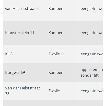
van Heerdtstraat 4
Kampen
eengezinswon
Kloosterplein 11
Kampen
eengezinswon
Kil 8
Zwolle
eengezinswon
appartement
Burgwal 69
Kampen
zonder lift
Van der Helststraat
Zwolle
eengezinswon
38