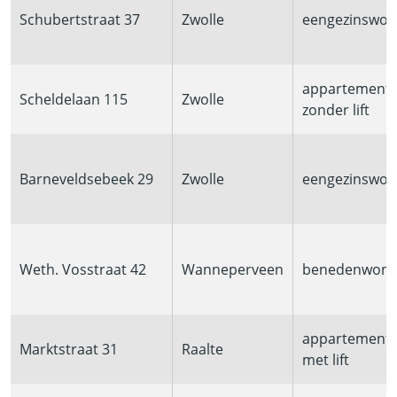
Schubertstraat 37
Zwolle
eengezinswon
appartement
Scheldelaan 115
Zwolle
zonder lift
Barneveldsebeek 29
Zwolle
eengezinswon
Weth. Vosstraat 42
Wanneperveen
benedenwoni
appartement
Marktstraat 31
Raalte
met lift