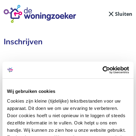
Sluiten
Inschrijven
Stap 1 - Type inschrijving
Wij gebruiken cookies
Geef hieronder aan hoe u zich wilt inschrijven. Bent
Cookies zijn kleine (tijdelijke) tekstbestanden voor uw
u student? Kies dan ‘Student’. Bent u of uw mede-
apparaat. Dit doen we om uw ervaring te verbeteren.
aanvrager geen student, kies dan ‘Normale
Door cookies hoeft u niet opnieuw in te loggen of steeds
inschrijving’.
dezelfde informatie in te vullen. Ook helpt u ons een
handje. Wij kunnen zo zien hoe u onze website gebruikt.
U bent student als u: