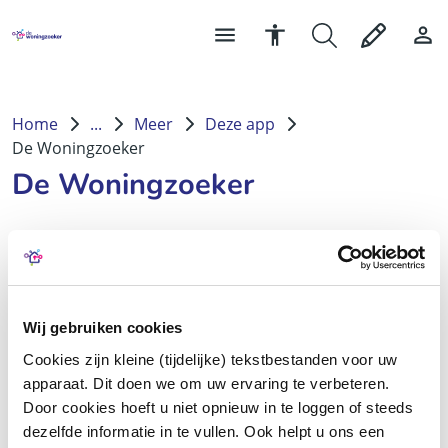
Home
...
Meer
Deze app
De Woningzoeker
De Woningzoeker
Zoekt u een sociale huurwoning in Noord West
Overijssel?
Wij gebruiken cookies
De Woningzoeker biedt een compleet overzicht van alle
Cookies zijn kleine (tijdelijke) tekstbestanden voor uw
beschikbare sociale huurwoningen van 8
apparaat. Dit doen we om uw ervaring te verbeteren.
woningcorporaties in 10 gemeenten.
Door cookies hoeft u niet opnieuw in te loggen of steeds
dezelfde informatie in te vullen. Ook helpt u ons een