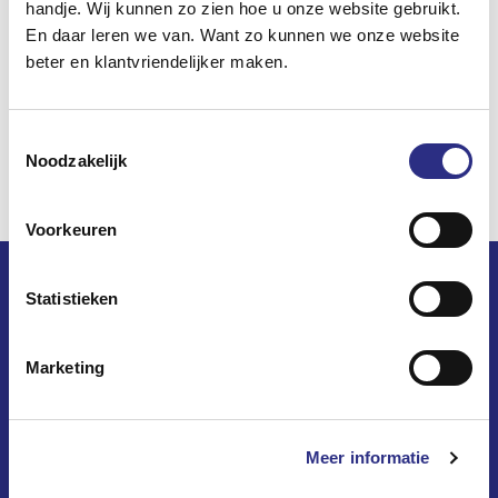
handje. Wij kunnen zo zien hoe u onze website gebruikt.
En daar leren we van. Want zo kunnen we onze website
beter en klantvriendelijker maken.
Toestemmingsselectie
Noodzakelijk
Voorkeuren
Statistieken
Marketing
Op dewoningzoeker.nl vindt u het woningaanbod van 8
woningcorporaties
in 10 gemeenten in West-Overijssel.
Meer informatie