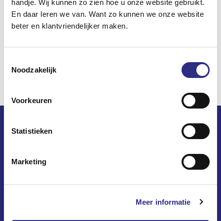
handje. Wij kunnen zo zien hoe u onze website gebruikt.
En daar leren we van. Want zo kunnen we onze website
beter en klantvriendelijker maken.
Toestemmingsselectie
Noodzakelijk
Voorkeuren
Statistieken
Marketing
Op dewoningzoeker.nl vindt u het woningaanbod van 8
woningcorporaties
in 10 gemeenten in West-Overijssel.
Meer informatie