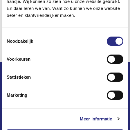
handje. Wij kunnen zo zien hoe u onze website gebruikt.
En daar leren we van. Want zo kunnen we onze website
beter en klantvriendelijker maken.
Toestemmingsselectie
Noodzakelijk
Voorkeuren
Statistieken
Marketing
Op dewoningzoeker.nl vindt u het woningaanbod van 8
woningcorporaties
in 10 gemeenten in West-Overijssel.
Meer informatie