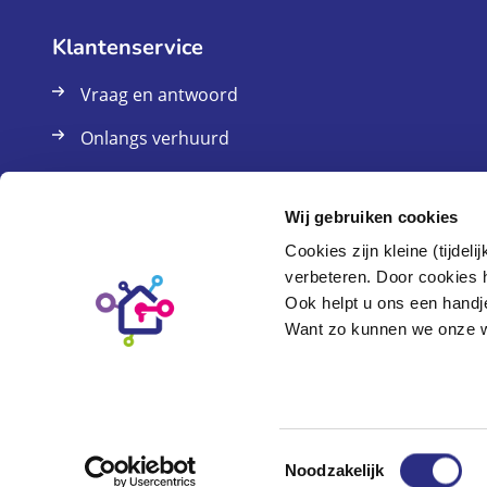
Klantenservice
Vraag en antwoord
Onlangs verhuurd
Contact
Wij gebruiken cookies
Cookies zijn kleine (tijde
verbeteren. Door cookies ho
Mijn omgeving
Ook helpt u ons een handj
Want zo kunnen we onze we
Inschrijven
Inloggen
Gebruikersnaam vergeten
Toestemmingsselectie
Wachtwoord opvragen
Noodzakelijk