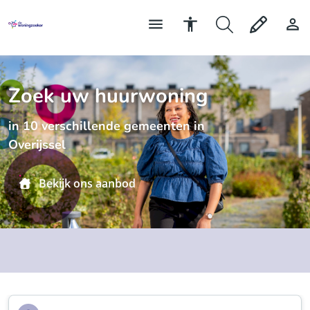
Zoek uw huurwoning
in 10 verschillende gemeenten in
Overijssel
Bekijk ons aanbod