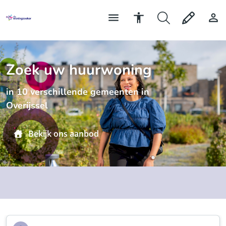
Zoek uw huurwoning
in 10 verschillende gemeenten in
Overijssel
Bekijk ons aanbod